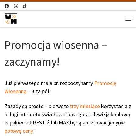
Przejdź do treści
Me
Promocja wiosenna –
zaczynamy!
Już pierwszego maja br. rozpoczynamy
Promocję
Wiosenną
– 3 za pół!
Zasady są proste – pierwsze
trzy miesiące
korzystania z
usługi internetu światłowodowego z telewizją kablową
w pakiecie
PRESTIŻ
lub
MAX
będą kosztować jedynie
połowę ceny
!