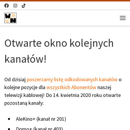
Przejdź do treści
Me
Otwarte okno kolejnych
kanałów!
Od dzisiaj
poszerzamy listę odkodowanych kanałów
o
kolejne pozycje dla
wszystkich Abonentów
naszej
telewizji kablowej! Do 14. kwietnia 2020 roku otwarte
pozostaną kanały:
AleKino+ (kanał nr 201)
Domo+ (kanał nr 403)