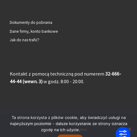
Dokumenty do pobrania
Dane firmy, konto bankowe
Jak do nas trafić?
Kontakt z pomocą techniczną pod numerem
32-666-
44-44 (wewn. 3)
w godz. 8:00 - 20:00.
Ta strona korzysta z plików cookie, aby świadczyć usługi na
© 2026
WieszowaNET - internet, telewizja, telefon
– Wszelkie
najwyższym poziomie - dalsze korzystanie ze strony oznacza
prawa zastrzeżone
zgodę na ich użycie.