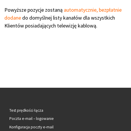
Powyższe pozycje zostaną
automatycznie, bezpłatnie
dodane
do domyślnej listy kanałów dla wszystkich
Klientów posiadających telewizję kablową.
Test prędkości łącza
Poczta e-mail – logowanie
Konfiguracja poczty e-mail